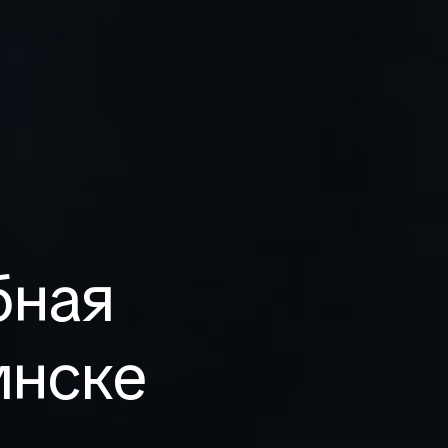
бная
инске