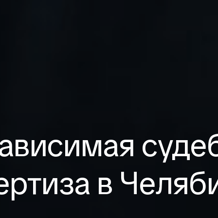
ависимая суде
ертиза в Челяб