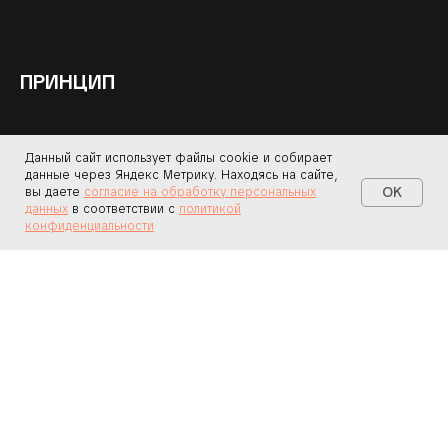
ПРИНЦИП
ПРИНЦИП
© ООО «НСЭ «ПРИНЦИП», 2026
Данный сайт использует файлы cookie и собирает
данные через Яндекс Метрику. Находясь на сайте,
УСЛУГИ
OK
вы даете
согласие на обработку персональных
данных
в соответствии с
политикой
Строительно-техническая экспертиза
конфиденциальности
Товароведческая экспертиза
Почерковедческая экспертиза
Лингвистическая экспертиза
Авто-техническая экспертиза
ДРУГОЕ
Политика конфиденциальности
Согласие на обработку персональных данных