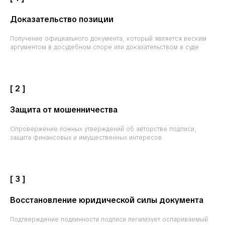
Доказательство позиции
Получение официального документа, который является веским
аргументом в досудебном споре или доказательством в суде
[ 2 ]
Защита от мошенничества
Опровержение ложных утверждений об авторстве подписи,
защита финансовых и имущественных интересов
[ 3 ]
Восстановление юридической силы документа
Подтверждение подлинности подписи легализует оспариваемый