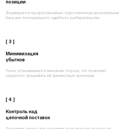
позиции
Формируется профессионально подготовленная доказательная
база для потенциального судебного разбирательства
[ 3 ]
Минимизация
убытков
Точно устанавливается виновная сторона, что позволяет
корректно предъявить ей финансовые претензии
[ 4 ]
Контроль над
цепочкой поставок
Получение данных для улучшения логистических процессов,